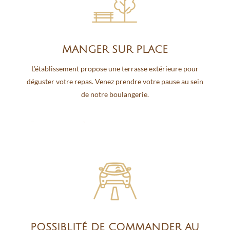
MANGER SUR PLACE
L’établissement propose une terrasse extérieure pour
déguster votre repas. Venez prendre votre pause au sein
de notre boulangerie.
Your content goes here. Edit or r
emove
this text inline or in the module Content settings. You can also style every aspect of this content in the module Design settings and even apply custom CSS to this text in the module Advanced
settings.
POSSIBLITÉ DE COMMANDER AU