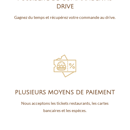
DRIVE
Gagnez du temps et récupérez votre commande au drive.
Lorem ipsum dolor sit amet. Qui nisi reprehenderit qui molestiae doloremque ex autem blanditiis sed doloribus voluptate in quia quia ut libero laudantium. Et cumque recusandae est officiis pariatur sit aspernatur repellendus ea nihil distinctio ad illo vero.
PLUSIEURS MOYENS DE PAIEMENT
Nous acceptons les tickets restaurants, les cartes
bancaires et les espèces.