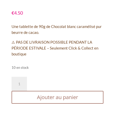
€
4.50
Une tablette de 90g de Chocolat blanc caramélisé pur
beurre de cacao.
⚠️ PAS DE LIVRAISON POSSIBLE PENDANT LA
PÉRIODE ESTIVALE – Seulement Click & Collect en
boutique
10 en stock
quantité
de
Tablette
Ajouter au panier
chocolat
blanc
caramélisé